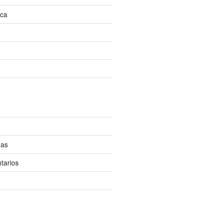
ica
das
tarios