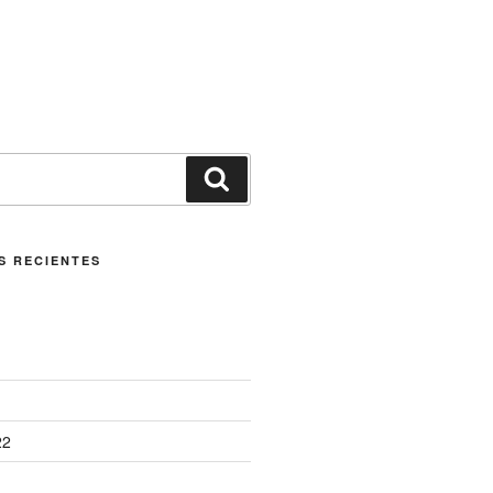
S RECIENTES
22
1