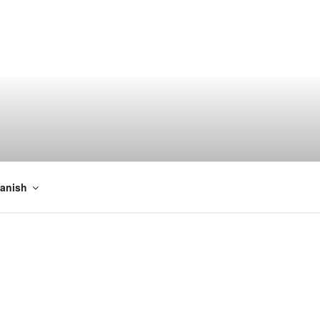
imizar sus proyectos.
anish