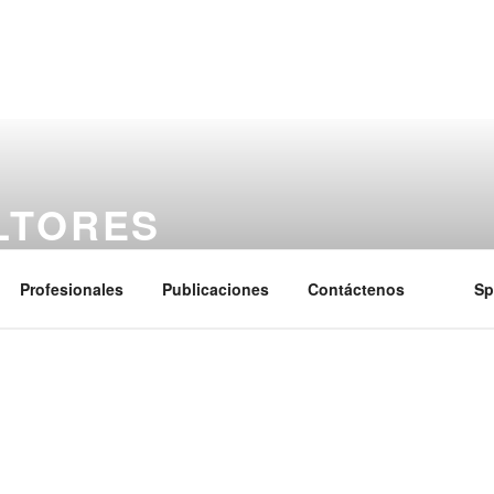
LTORES
 legal y experiencia para poner en marcha estrategias para opt
Profesionales
Publicaciones
Contáctenos
Sp