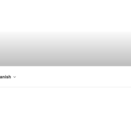
imizar sus proyectos.
anish